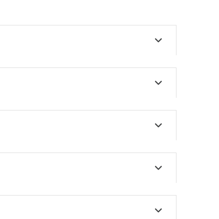




