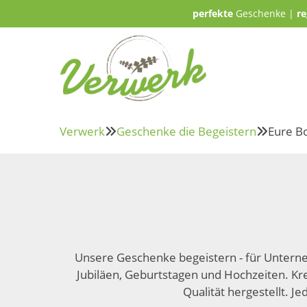
perfekte
Geschenke |
re
Verwerk
Geschenke die Begeistern
Eure B


Unsere Geschenke begeistern - für Unter­
Jubiläen, Geburts­tagen und Hoch­zeiten. Kre
Qualität herge­stellt. 