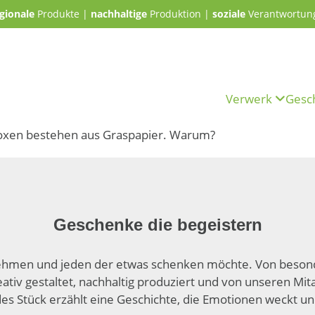
gionale
Produkte |
nachhaltige
Produktion |
soziale
Verantwortun
Verwerk
Gesc
oxen bestehen aus Graspapier. Warum?
Geschenke die begeistern
nehmen und jeden der etwas schenken möchte. Von besond
ativ gestaltet, nach­haltig produziert und von unseren Mit
Jedes Stück erzählt eine Geschichte, die Emotionen weckt u