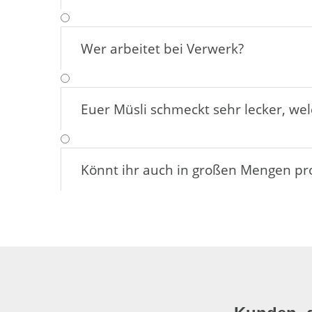
Weil es uns sehr wichtig ist, nach­haltig zu
mal ent­sorgt werden, ver­rottet das Materi
Wer arbeitet bei Verwerk?
Euer Müsli schmeckt sehr lecker, w
Könnt ihr auch in großen Mengen pr