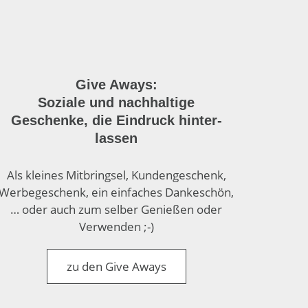
Give Aways:
Soziale und nach­haltige
Geschenke, die Ein­druck hinter­
lassen
Als kleines Mit­bringsel, Kunden­geschenk,
Werbe­geschenk, ein einfaches Danke­schön,
… oder auch zum selber Genießen oder
Verwenden ;-)
zu den Give Aways