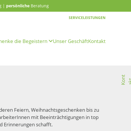
g |
persönliche
Beratung
SERVICELEISTUNGEN
henke die Begeistern
Unser Geschäft
Kontakt
K
o
n
t
a
k
eren Feiern, Weihnachts­geschenken bis zu
­arbeiterInnen mit Beein­trächtigungen in top
nd Erinnerungen schafft.