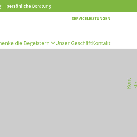
g |
persönliche
Beratung
SERVICELEISTUNGEN
henke die Begeistern
Unser Geschäft
Kontakt
K
o
n
t
a
k