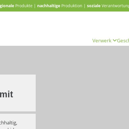
gionale
Produkte |
nachhaltige
Produktion |
soziale
Verantwortun
Verwerk
Gesc
mit
ch­haltig,