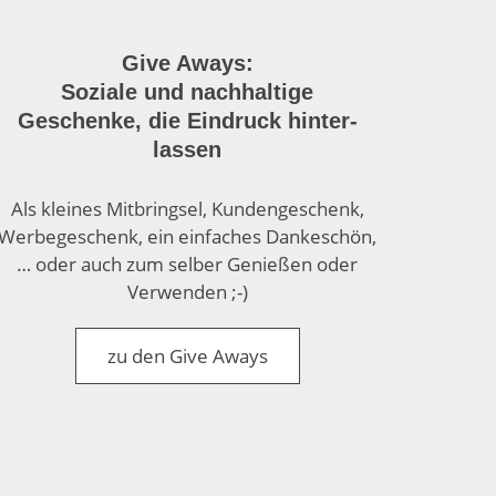
Give Aways:
Soziale und nach­haltige
Geschenke, die Ein­druck hinter­
lassen
Als kleines Mit­bringsel, Kunden­geschenk,
Werbe­geschenk, ein einfaches Danke­schön,
… oder auch zum selber Genießen oder
Verwenden ;-)
zu den Give Aways