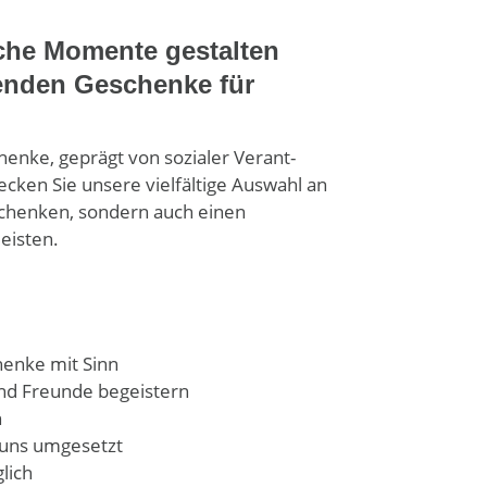
iche Momente gestalten
renden Geschenke für
nke, geprägt von sozialer Ver­ant­
decken Sie unsere viel­fältige Auswahl an
schenken, sondern auch einen
leisten.
schenke mit Sinn
und Freunde begeistern
h
uns umge­setzt
lich