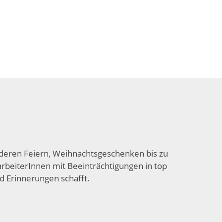
eren Feiern, Weihnachts­geschenken bis zu
­arbeiterInnen mit Beein­trächtigungen in top
nd Erinnerungen schafft.